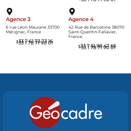
Agence 3
Agence 4
6 rue Léon Maurane 33700
42 Rue de Barcelone 38070
Mérignac, France
Saint-Quentin-Fallavier,
France
+33 7 61 73 73 16
+33 1 78 71 90 01
+33 7 51 99 47 65
+33 1 78 71 90 01