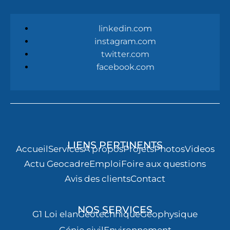
linkedin.com
instagram.com
twitter.com
facebook.com
LIENS PERTINENTS
Accueil
Services
À propos
Projets
Photos
Videos
Actu Geocadre
Emploi
Foire aux questions
Avis des clients
Contact
NOS SERVICES
G1 Loi elan
Géotechnique
Géophysique
Génie civil
Environnement