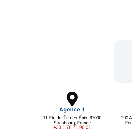
Agence 1
11 Rte de l'Île-des-Épis, 67000
200 A
Strasbourg, France
Fou
+33 1 78 71 90 01