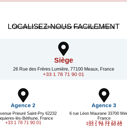
LOCALISEZ-NOUS FACILEMENT
Découvrez nos adresses pour vous servir au mieux
Siège
26 Rue des Frères Lumière, 77100 Meaux, France
+33 1 78 71 90 01
Agence 2
Agence 3
venue Prieuré Saint-Pry 62232
6 rue Léon Maurane 33700 Mér
quieres-lès-Béthune, France
France
+33 1 78 71 90 01
+33 7 61 73 73 16
+33 1 78 71 90 01