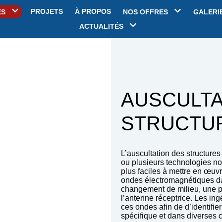
PROJETS
À PROPOS
ES
NOS OFFRES
GALERI
ACTUALITÉS
AUSCULTA
STRUCTU
L’auscultation des structure
ou plusieurs technologies no
plus faciles à mettre en œuv
ondes électromagnétiques da
changement de milieu, une pa
l’antenne réceptrice. Les in
ces ondes afin de d’identifi
spécifique et dans diverses c