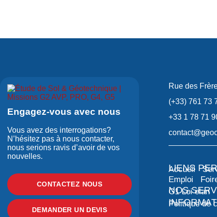
Rue des Frèr
(+33) 761 73 
Engagez-vous avec nous
+33 1 78 71 9
Vous avez des interrogations?
contact@geoc
N’hésitez pas à nous contacter,
nous serions ravis d’avoir de vos
nouvelles.
LIENS PE
Accueil
Ser
Emploi
Foir
CONTACTEZ NOUS
NOS SERV
G1 Loi elan
INFORMAT
Politique de c
DEMANDER UN DEVIS