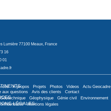
es Lumière 77100 Meaux, France
73 16
0 01
adre.fr
RTINENTS
vices
À propos
Projets
Photos
Videos
Actu Geocadre
e aux questions
Avis des clients
Contact
ICES
Géotechnique
Géophysique
Génie civil
Environnement
IONS LÉGALES
onfidentialité
Mentions légales