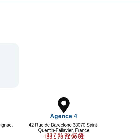
Agence 4
ignac,
42 Rue de Barcelone 38070 Saint-
Quentin-Fallavier, France
+33 7 51 99 47 65
+33 1 78 71 90 01