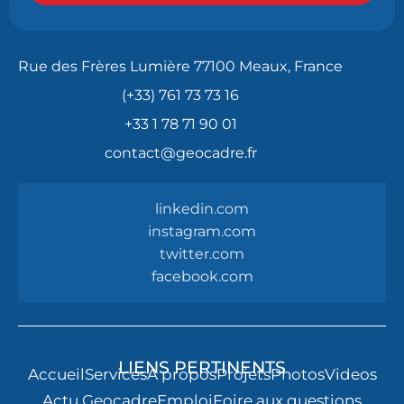
Rue des Frères Lumière 77100 Meaux, France
(+33) 761 73 73 16
+33 1 78 71 90 01
contact@geocadre.fr
linkedin.com
instagram.com
twitter.com
facebook.com
LIENS PERTINENTS
Accueil
Services
À propos
Projets
Photos
Videos
Actu Geocadre
Emploi
Foire aux questions