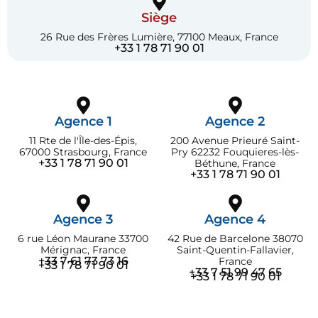
Siège
26 Rue des Frères Lumière, 77100 Meaux, France
+33 1 78 71 90 01
Agence 1
Agence 2
11 Rte de l'Île-des-Épis,
200 Avenue Prieuré Saint-
67000 Strasbourg, France
Pry 62232 Fouquieres-lès-
+33 1 78 71 90 01
Béthune, France
+33 1 78 71 90 01
Agence 3
Agence 4
6 rue Léon Maurane 33700
42 Rue de Barcelone 38070
Mérignac, France
Saint-Quentin-Fallavier,
+33 7 61 73 73 16
France
+33 1 78 71 90 01
+33 7 51 99 47 65
+33 1 78 71 90 01