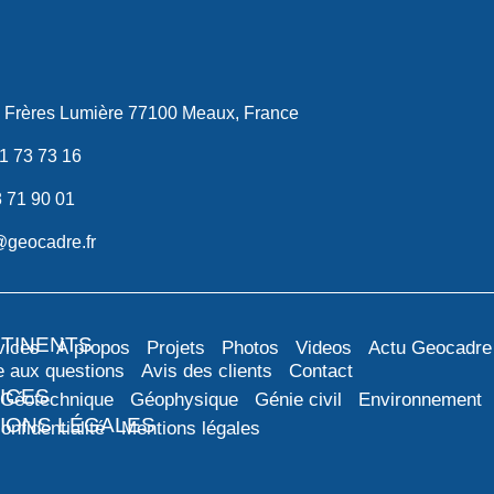
 Frères Lumière 77100 Meaux, France
1 73 73 16
8 71 90 01
@geocadre.fr
RTINENTS
vices
À propos
Projets
Photos
Videos
Actu Geocadre
e aux questions
Avis des clients
Contact
ICES
Géotechnique
Géophysique
Génie civil
Environnement
IONS LÉGALES
onfidentialité
Mentions légales