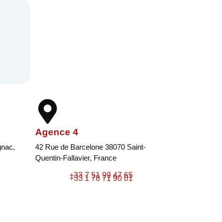
Agence 4
gnac,
42 Rue de Barcelone 38070 Saint-
Quentin-Fallavier, France
+33 7 51 99 47 65
+33 1 78 71 90 01