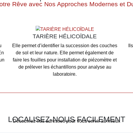
Votre Rêve avec Nos Approches Modernes et D
TARIÈRE HÉLICOÏDALE
u
Elle permet d’identifier la succession des couches
Il
En
de sol et leur nature. Elle permet également de
 un
faire les fouilles pour installation de piézomètre et
.
de prélever les échantillons pour analyse au
laboratoire.
LOCALISEZ-NOUS FACILEMENT
Découvrez nos adresses pour vous servir au mieux