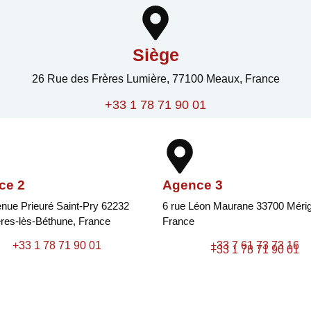
Siège
26 Rue des Frères Lumière, 77100 Meaux, France
+33 1 78 71 90 01
ce 2
Agence 3
nue Prieuré Saint-Pry 62232
6 rue Léon Maurane 33700 Méri
res-lès-Béthune, France
France
+33 1 78 71 90 01
+33 7 61 73 73 16
+33 1 78 71 90 01