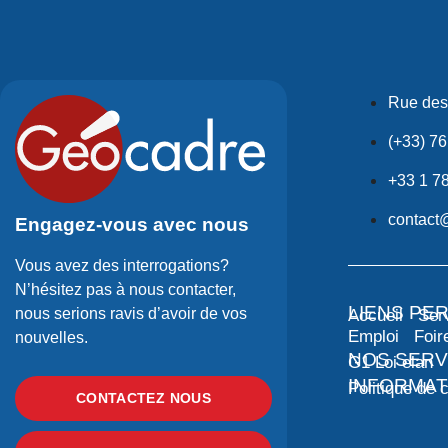
Rue des
(+33) 76
+33 1 7
contact
Engagez-vous avec nous
Vous avez des interrogations?
N’hésitez pas à nous contacter,
LIENS PE
nous serions ravis d’avoir de vos
Accueil
Ser
Emploi
Foir
nouvelles.
NOS SERV
G1 Loi elan
INFORMAT
Politique de c
CONTACTEZ NOUS