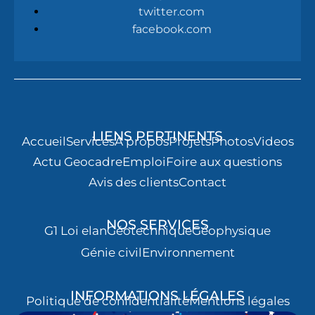
twitter.com
facebook.com
LIENS PERTINENTS
Accueil
Services
À propos
Projets
Photos
Videos
Actu Geocadre
Emploi
Foire aux questions
Avis des clients
Contact
NOS SERVICES
G1 Loi elan
Géotechnique
Géophysique
Génie civil
Environnement
INFORMATIONS LÉGALES
Politique de confidentialité
Mentions légales