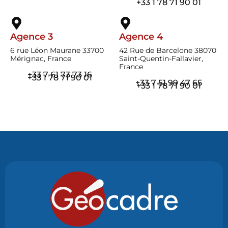
+33 1 78 71 90 01
Agence 3
Agence 4
6 rue Léon Maurane 33700
42 Rue de Barcelone 38070
Mérignac, France
Saint-Quentin-Fallavier,
France
+33 7 61 73 73 16
+33 1 78 71 90 01
+33 7 51 99 47 65
+33 1 78 71 90 01