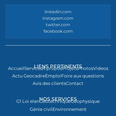
linkedin.com
instagram.com
twitter.com
facebook.com
LIENS PERTINENTS
Accueil
Services
À propos
Projets
Photos
Videos
Actu Geocadre
Emploi
Foire aux questions
Avis des clients
Contact
NOS SERVICES
G1 Loi elan
Géotechnique
Géophysique
Génie civil
Environnement