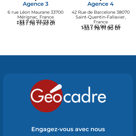
Agence 3
Agence 4
6 rue Léon Maurane 33700
42 Rue de Barcelone 38070
Mérignac, France
Saint-Quentin-Fallavier,
+33 7 61 73 73 16
France
+33 1 78 71 90 01
+33 7 51 99 47 65
+33 1 78 71 90 01
Engagez-vous avec nous