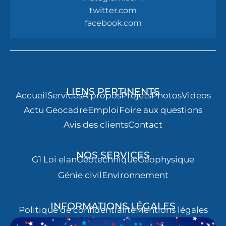
twitter.com
facebook.com
LIENS PERTINENTS
Accueil
Services
À propos
Projets
Photos
Videos
Actu Geocadre
Emploi
Foire aux questions
Avis des clients
Contact
NOS SERVICES
G1 Loi elan
Géotechnique
Géophysique
Génie civil
Environnement
INFORMATIONS LÉGALES
Politique de confidentialité
Mentions légales