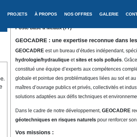
PROJETS
À PROPOS
NOS OFFRES
GALERIE
CON
Poste basé à Meaux (77)
GEOCADRE : une expertise reconnue dans les 
GEOCADRE
est un bureau d’études indépendant, spéc
hydrologie/hydraulique
et
sites et sols pollués
. Grâc
constitué une équipe d’experts aux compétences complém
e.
globale et pointue des problématiques liées au sol et 
e
maîtres d’ouvrage publics et privés, collectivités et indus
solutions adaptées aux défis techniques et environneme
Dans le cadre de notre développement,
GEOCADRE
re
géotechniques en risques naturels
pour renforcer so
Vos missions :