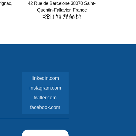
ignac,
42 Rue de Barcelone 38070 Saint-
Quentin-Fallavier, France
+33 7 51 99 47 65
+33 1 78 71 90 01
linkedin.com
instagram.com
twitter.com
facebook.com
VOIR LES