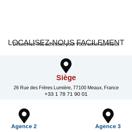
LOCALISEZ-NOUS FACILEMENT
Découvrez nos adresses pour vous servir au mieux
Siège
26 Rue des Frères Lumière, 77100 Meaux, France
+33 1 78 71 90 01
Agence 2
Agence 3