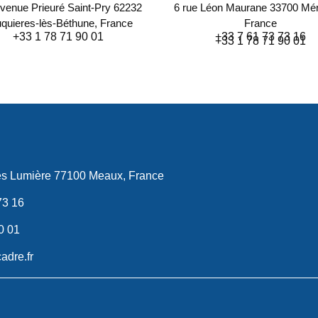
venue Prieuré Saint-Pry 62232
6 rue Léon Maurane 33700 Mér
quieres-lès-Béthune, France
France
+33 1 78 71 90 01
+33 7 61 73 73 16
+33 1 78 71 90 01
es Lumière 77100 Meaux, France
73 16
0 01
adre.fr