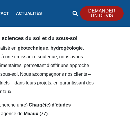
DEMANDER
TACT
ACTUALITÉS
UN DEVIS
sciences du sol et du sous-sol
ialisé en
géotechnique
,
hydrogéologie
,
e à une croissance soutenue, nous avons
entaires, permettant d’offrir une approche
au sous-sol. Nous accompagnons nos clients –
triels – dans leurs projets, en garantissant des
ntaux.
cherche un(e)
Chargé(e) d’études
n agence de
Meaux (77)
.