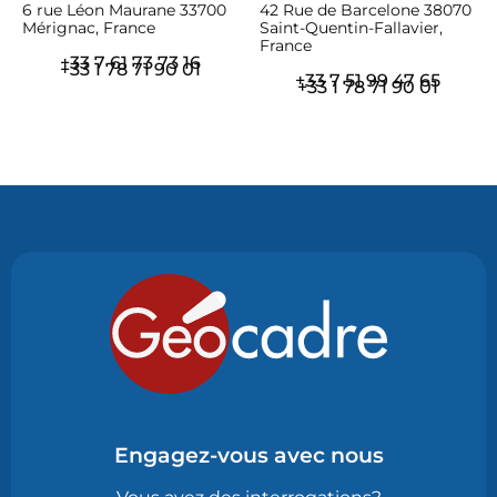
6 rue Léon Maurane 33700
42 Rue de Barcelone 38070
Mérignac, France
Saint-Quentin-Fallavier,
France
+33 7 61 73 73 16
+33 1 78 71 90 01
+33 7 51 99 47 65
+33 1 78 71 90 01
Engagez-vous avec nous