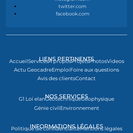
twitter.com
facebook.com
LIENS PERTINENTS
Accueil
Services
À propos
Projets
Photos
Videos
Actu Geocadre
Emploi
Foire aux questions
Avis des clients
Contact
NOS SERVICES
G1 Loi elan
Géotechnique
Géophysique
Génie civil
Environnement
INFORMATIONS LÉGALES
Politique de confidentialité
Mentions légales