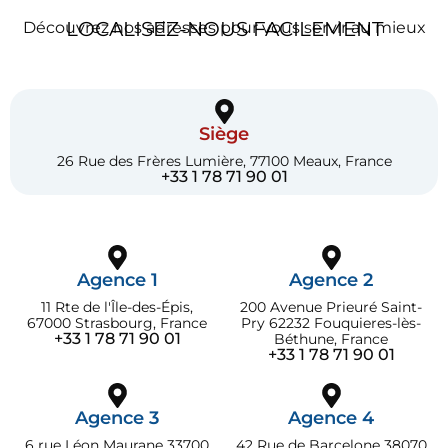
LOCALISEZ-NOUS FACILEMENT
Découvrez nos adresses pour vous servir au mieux
Siège
26 Rue des Frères Lumière, 77100 Meaux, France
+33 1 78 71 90 01
Agence 1
Agence 2
11 Rte de l'Île-des-Épis,
200 Avenue Prieuré Saint-
67000 Strasbourg, France
Pry 62232 Fouquieres-lès-
+33 1 78 71 90 01
Béthune, France
+33 1 78 71 90 01
Agence 3
Agence 4
6 rue Léon Maurane 33700
42 Rue de Barcelone 38070