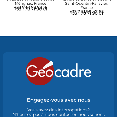
Mérignac, France
Saint-Quentin-Fallavier,
+33 7 61 73 73 16
France
+33 1 78 71 90 01
+33 7 51 99 47 65
+33 1 78 71 90 01
Engagez-vous avec nous
Vous avez des interrogations?
N’hésitez pas à nous contacter, nous serions