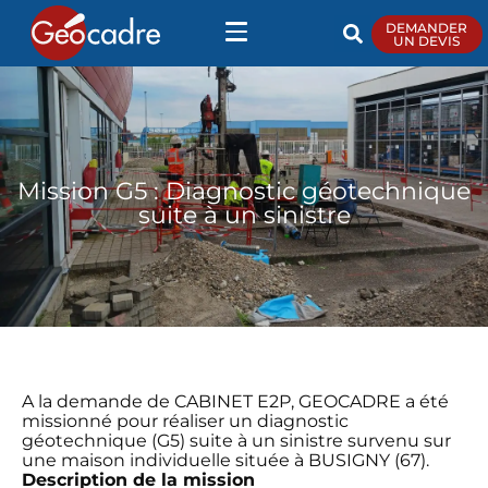
DEMANDER
UN DEVIS
Mission G5 : Diagnostic géotechnique
suite à un sinistre
A la demande de CABINET E2P, GEOCADRE a été
missionné pour réaliser un diagnostic
géotechnique (G5) suite à un sinistre survenu sur
une maison individuelle située à BUSIGNY (67).
Description de la mission